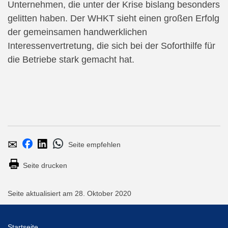
Unternehmen, die unter der Krise bislang besonders
gelitten haben. Der WHKT sieht einen großen Erfolg
der gemeinsamen handwerklichen
Interessenvertretung, die sich bei der Soforthilfe für
die Betriebe stark gemacht hat.
Seite
Per
Bei
Bei
Bei
empfehlen
E-
Whatsapp
Facebook
LinkedIn
Seite drucken
Mail
teilen
teilen
teilen
versenden
Seite aktualisiert am 28. Oktober 2020
Startseite