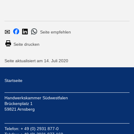
Seite
Per
Bei
Bei
Bei
empfehlen
E-
Whatsapp
Facebook
LinkedIn
Seite drucken
Mail
teilen
teilen
teilen
versenden
Seite aktualisiert am 14. Juli 2020
Startseite
Handwerkskammer Südwestfalen
Brückenplatz 1
59821 Arnsberg
Telefon: + 49 (0) 2931 877-0