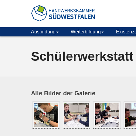
Ausbildung
Weiterbildung
Existenz
zum
zur
Inhalt
Fußzeile
springen
springen
Schülerwerkstatt
Alle Bilder der Galerie