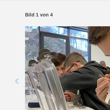
Bild 1 von 4
Vorheriges
Karussell-
Element