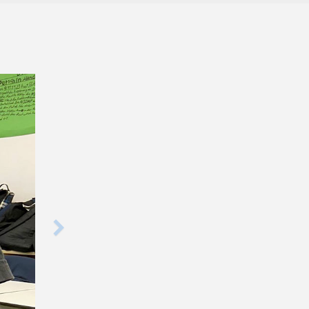
Nachfolgendes
Karussell-
Element