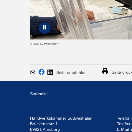
Karussell-Element anhalten
HwK Südwestfalen
Seite
Per
Bei
Seite druc
Bei
empfehlen
E-
Facebook
LinkedIn
Mail
teilen
teilen
Startseite
versenden
Handwerkskammer Südwestfalen
Telefon
Brückenplatz 1
Telefax
59821 Arnsberg
E-Mail: