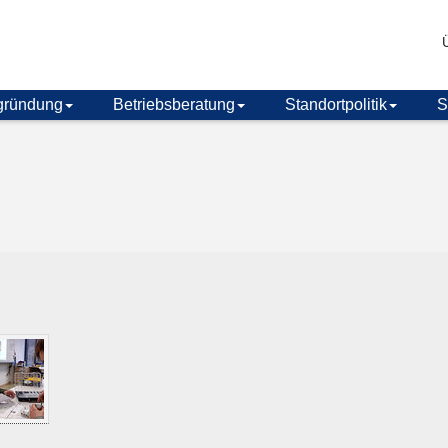
gründung
Betriebsberatung
Standortpolitik
S